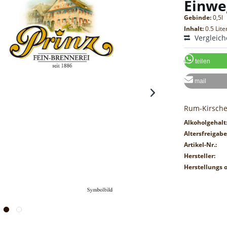
Einwe
Gebinde:
0,5l
Inhalt:
0.5 Lite
Vergleic
teilen
mail
Rum-Kirsche
Alkoholgehalt
Altersfreigabe
Artikel-Nr.:
Hersteller:
Herstellungs o