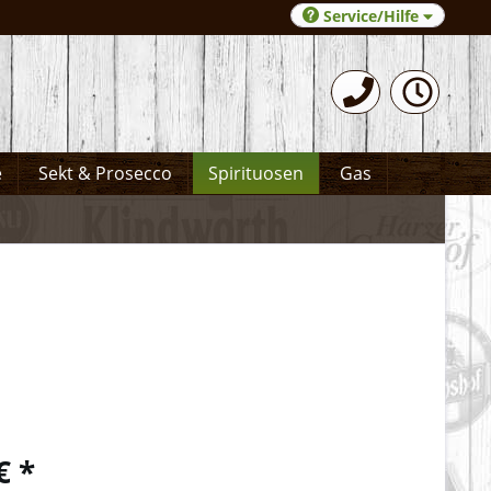
Service/Hilfe
0531-372066
e
Sekt & Prosecco
Spirituosen
Gas
€ *