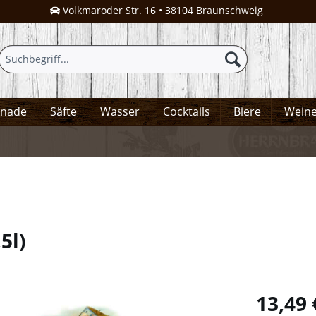
Volkmaroder Str. 16 • 38104 Braunschweig
onade
Säfte
Wasser
Cocktails
Biere
Wein
,5l
)
13,49 