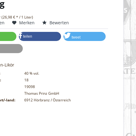
g
r (26,98 € * / 1 Liter)
hen
Merken
Bewerten
teilen
tweet
n-Likör
:
40
% vol.
:
18
19098
Thomas Prinz GmbH
rt/-land:
6912 Hörbranz / Österreich