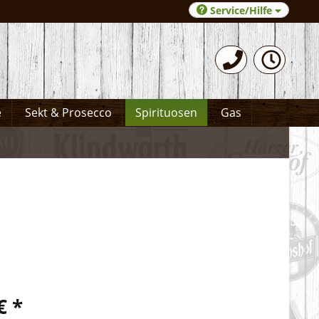
Service/Hilfe
0531-372066
e
Sekt & Prosecco
Spirituosen
Gas
€ *