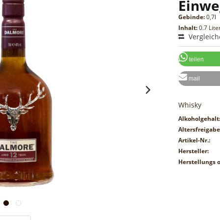
Einwe
Gebinde:
0,7l
Inhalt:
0.7 Lite
Vergleic
teilen
mail
Whisky
Alkoholgehalt
Altersfreigabe
Artikel-Nr.:
Hersteller:
Herstellungs o