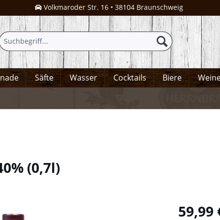
Volkmaroder Str. 16 • 38104 Braunschweig
onade
Säfte
Wasser
Cocktails
Biere
Wein
 40%
(
0,7l
)
59,99 