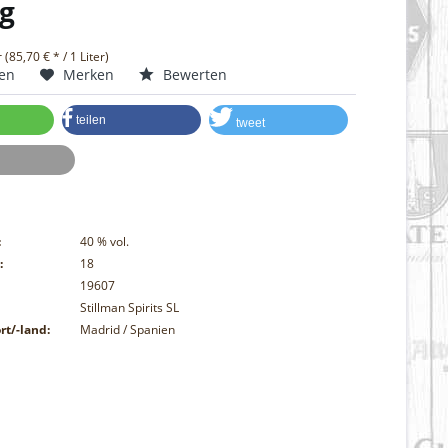
g
r (85,70 € * / 1 Liter)
hen
Merken
Bewerten
teilen
tweet
:
40
% vol.
:
18
19607
Stillman Spirits SL
rt/-land:
Madrid / Spanien