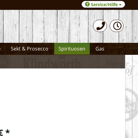
Service/Hilfe
0531-372066
e
Sekt & Prosecco
Spirituosen
Gas
€ *