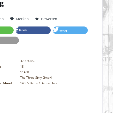
g
hen
Merken
Bewerten
teilen
tweet
:
37,5
% vol.
:
18
11438
The Three Sixty GmbH
rt/-land:
14055 Berlin / Deutschland