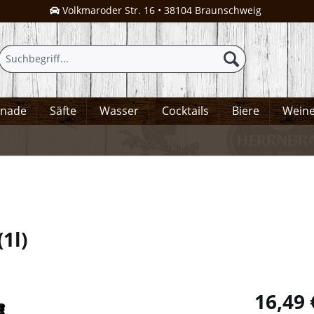
Volkmaroder Str. 16 • 38104 Braunschweig
onade
Säfte
Wasser
Cocktails
Biere
Wein
(
1l
)
16,49 