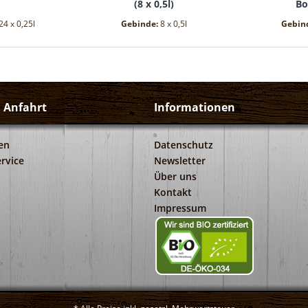
(
8 x 0,5l
)
Bo
(
5
24 x 0,25l
Gebinde:
8 x 0,5l
Gebin
d Anfahrt
Informationen
en
Datenschutz
rvice
Newsletter
Über uns
Kontakt
Impressum