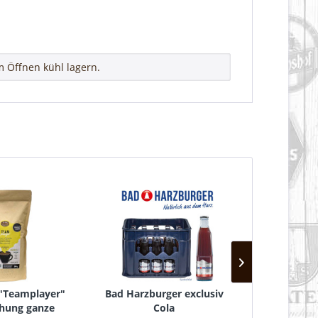
 Öffnen kühl lagern.
 "Teamplayer"
Bad Harzburger exclusiv
afri
hung ganze
Cola
(
24