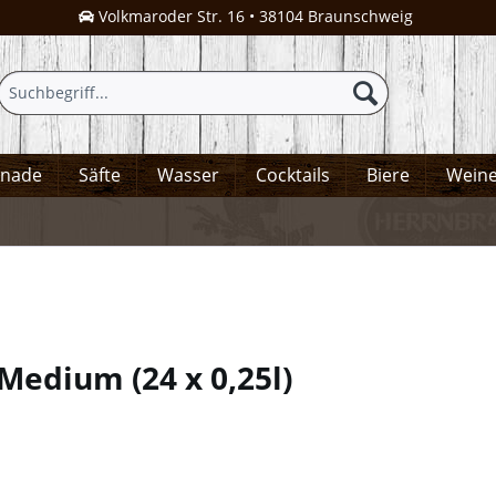
Volkmaroder Str. 16 • 38104 Braunschweig
onade
Säfte
Wasser
Cocktails
Biere
Wein
t Medium
(
24 x 0,25l
)