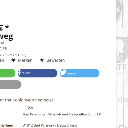
€ *
weg
and
0,25l
(2,25 € * / 1 Liter)
hen
Merken
Bewerten
teilen
tweet
er mit Kohlensäure versetzt
11358
Bad Pyrmonter Mineral- und Heilquellen GmbH &
rt/-land:
31812 Bad Pyrmont / Deutschland