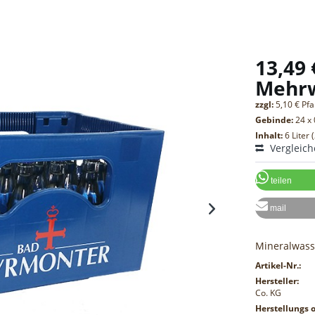
13,49 
Mehr
zzgl:
5,10 € Pf
Gebinde:
24 x 
Inhalt:
6 Liter 
Vergleic
teilen
mail
Mineralwass
Artikel-Nr.:
Hersteller:
Co. KG
Herstellungs o