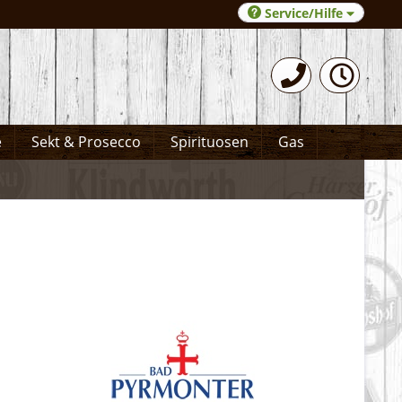
Service/Hilfe
0531-372066
e
Sekt & Prosecco
Spirituosen
Gas