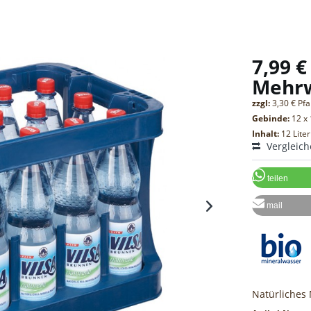
7,99 €
Mehr
zzgl:
3,30 € Pf
Gebinde:
12 x 
Inhalt:
12 Liter
Vergleic
teilen
mail
Natürliches