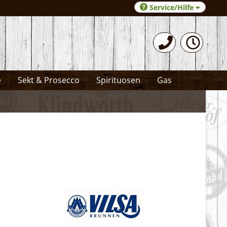
Service/Hilfe
0531-372066
e
Sekt & Prosecco
Spirituosen
Gas