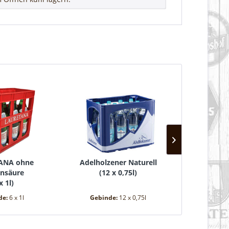
ANA ohne
Adelholzener Naturell
Extale
nsäure
(
12 x 0,75l
)
(
12 
x 1l
)
de:
6 x 1l
Gebinde:
12 x 0,75l
Gebind