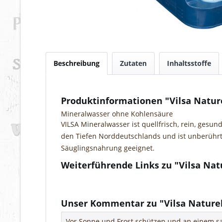
Beschreibung
Zutaten
Inhaltsstoffe
Produktinformationen "Vilsa Natur
Mineralwasser ohne Kohlensäure
VILSA Mineralwasser ist quellfrisch, rein, ge
den Tiefen Norddeutschlands und ist unberührt
Säuglingsnahrung geeignet.
Weiterführende Links zu "Vilsa Nat
Fragen zum Artikel?
Weitere Artikel von Vilsa
Unser Kommentar zu "Vilsa Naturel
Vor Sonne und Frost schützen und an einem sa