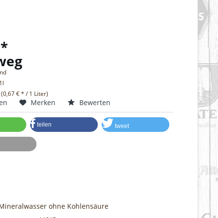
 *
weg
and
1l
 (0,67 € * / 1 Liter)
hen
Merken
Bewerten
teilen
tweet
 Mineralwasser ohne Kohlensäure