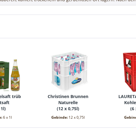
lsaft trüb
Christinen Brunnen
LAURET
tsaft
Naturelle
Kohle
 1l
)
(
12 x 0,75l
)
(
6 
e:
6 x 1l
Gebinde:
12 x 0,75l
Gebin