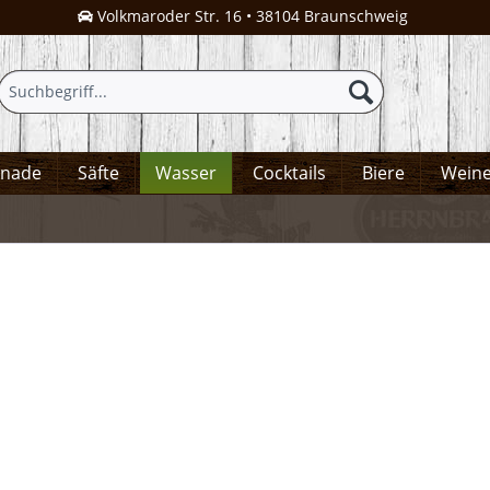
Volkmaroder Str. 16 • 38104 Braunschweig
onade
Säfte
Wasser
Cocktails
Biere
Wein