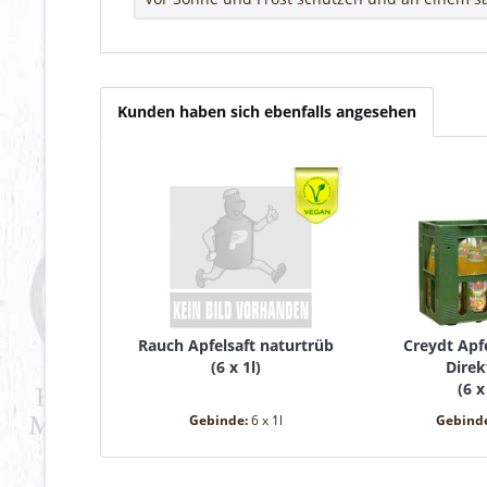
Kunden haben sich ebenfalls angesehen
Rauch Apfelsaft naturtrüb
Creydt Apfe
(
6 x 1l
)
Direk
(
6 x
Gebinde:
6 x 1l
Gebind