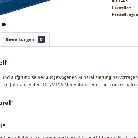
Artikel-Nr.:
Hersteller:
Herstellungs o
Bewertungen
0
ell"
sund und aufgrund seiner ausgewogenen Mineralisierung hervorrage
 seit Jahrtausenden. Das VILSA Mineralwasser ist besonders natr
urell"
l"
uberen, kühlen, trockenem und geruchlosen Ort lagern. Nach dem