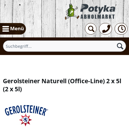
Menü
Übersicht
Gerolsteiner Naturell (Office-Line) 2 x 5l
(
2 x 5l
)