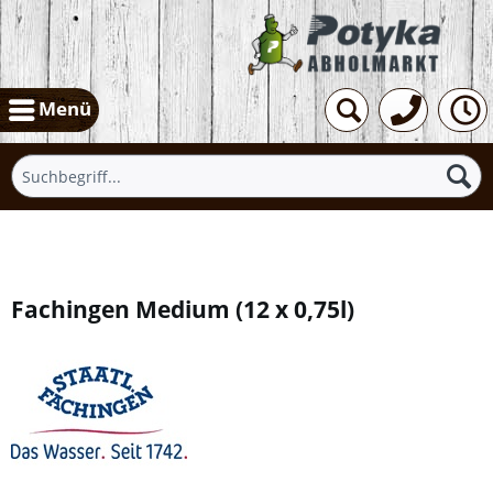
Menü
Übersicht
Fachingen Medium
(
12 x 0,75l
)