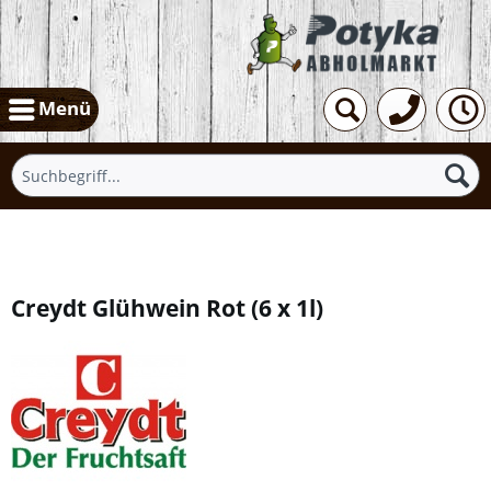
Menü
Übersicht
Creydt Glühwein Rot
(
6 x 1l
)