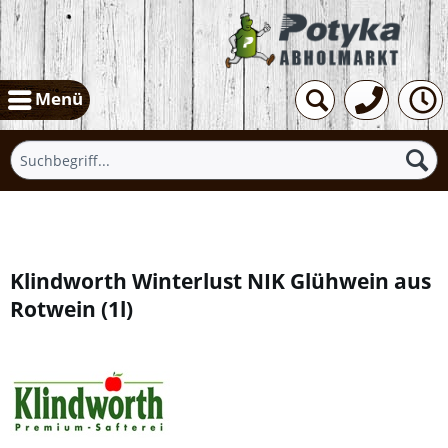
Menü
Übersicht
Klindworth Winterlust NIK Glühwein aus
Rotwein
(
1l
)