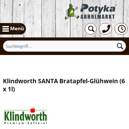
Menü
Übersicht
Klindworth SANTA Bratapfel-Glühwein
(
6
x 1l
)