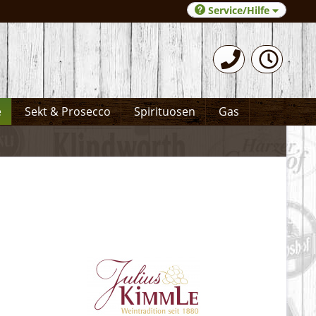
Service/Hilfe
0531-372066
e
Sekt & Prosecco
Spirituosen
Gas