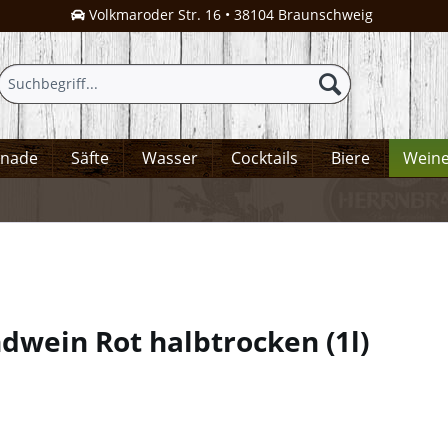
Volkmaroder Str. 16 • 38104 Braunschweig
onade
Säfte
Wasser
Cocktails
Biere
Wein
ndwein Rot halbtrocken
(
1l
)