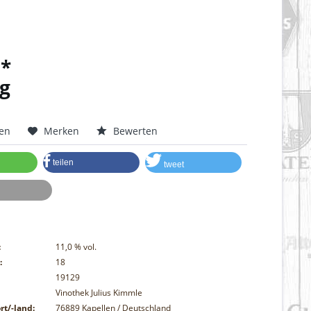
 *
g
hen
Merken
Bewerten
teilen
tweet
:
11,0
% vol.
:
18
19129
Vinothek Julius Kimmle
rt/-land:
76889 Kapellen / Deutschland