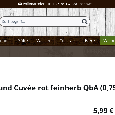
Volkmaroder Str. 16 • 38104 Braunschweig
onade
Säfte
Wasser
Cocktails
Biere
Wein
pund Cuvée rot feinherb QbA
(
0,7
5,99 €