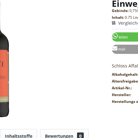
Einwe
Gebinde:
0,75l
Inhalt:
0.75 Lit
Vergleic
teilen
mail
Schloss Affa
Alkoholgehalt
Altersfreigabe
Artikel-Nr.:
Hersteller:
Herstellungs o
Inhaltsstoffe
Bewertungen
0