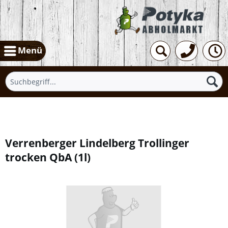
Menü
Übersicht
Verrenberger Lindelberg Trollinger
trocken QbA
(
1l
)