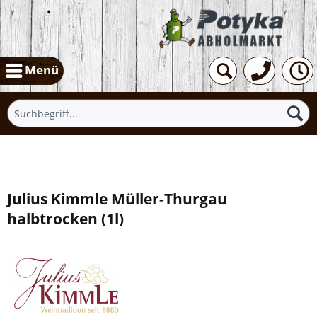
Menü
Übersicht
Julius Kimmle Müller-Thurgau
halbtrocken
(
1l
)