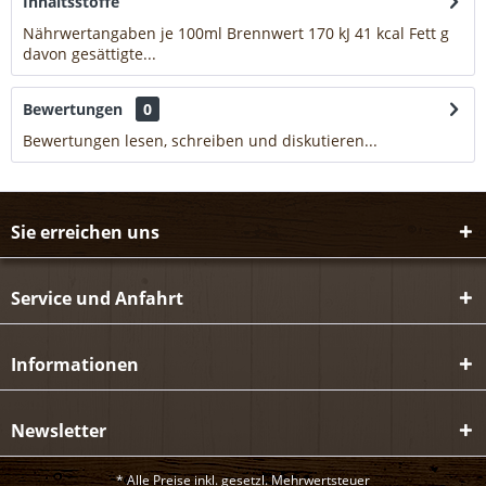
Inhaltsstoffe
Nährwertangaben je 100ml Brennwert 170 kJ 41 kcal Fett g
davon gesättigte...
mehr
Bewertungen
0
Bewertungen lesen, schreiben und diskutieren...
mehr
Sie erreichen uns
Service und Anfahrt
Informationen
Newsletter
* Alle Preise inkl. gesetzl. Mehrwertsteuer