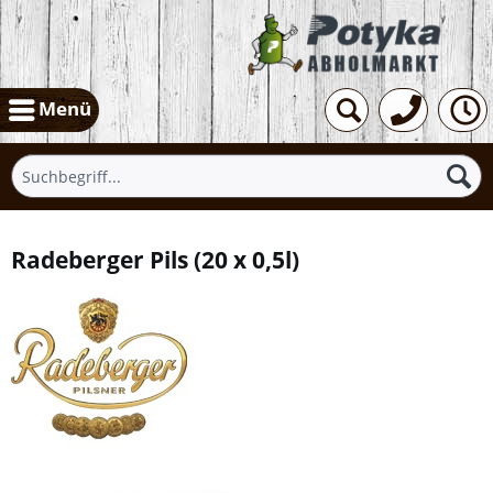
Menü
Radeberger Pils
(
20 x 0,5l
)