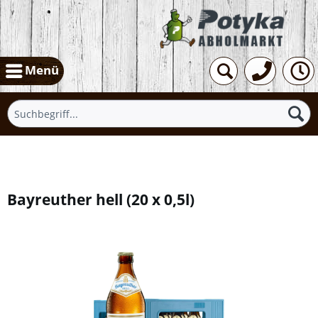
Menü
Übersicht
Bayreuther hell
(
20 x 0,5l
)