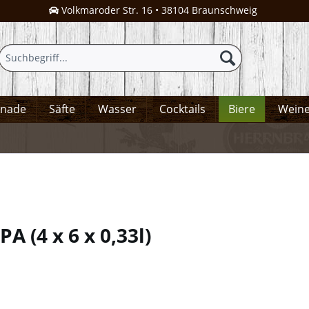
Volkmaroder Str. 16 • 38104 Braunschweig
onade
Säfte
Wasser
Cocktails
Biere
Wein
IPA
(
4 x 6 x 0,33l
)