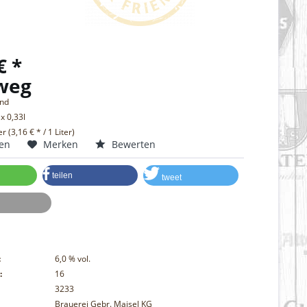
€ *
weg
and
 x 0,33l
er (3,16 € * / 1 Liter)
hen
Merken
Bewerten
teilen
tweet
:
6,0
% vol.
:
16
3233
Brauerei Gebr. Maisel KG