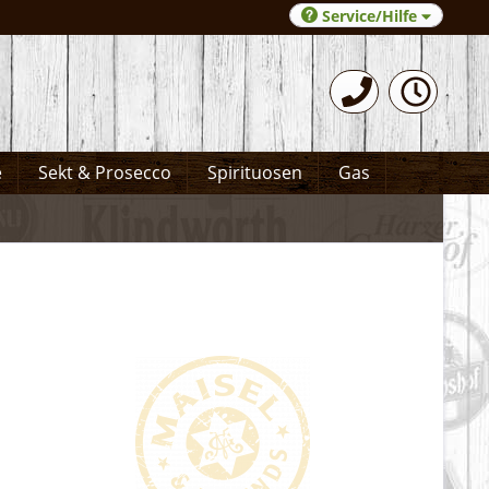
Service/Hilfe
0531-372066
e
Sekt & Prosecco
Spirituosen
Gas