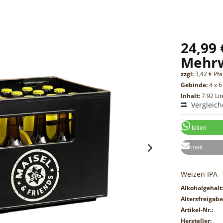
24,99 
Mehr
zzgl:
3,42 € Pf
Gebinde:
4 x 6
Inhalt:
7.92 Lit
Vergleic
teilen
mail
Weizen IPA
Alkoholgehalt
Altersfreigabe
Artikel-Nr.:
Hersteller: