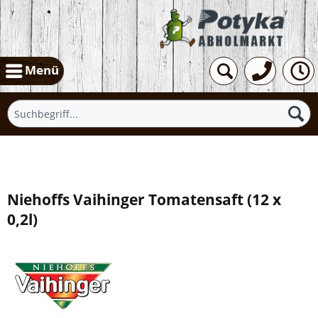
Menü
Übersicht
Niehoffs Vaihinger Tomatensaft
(
12 x
0,2l
)