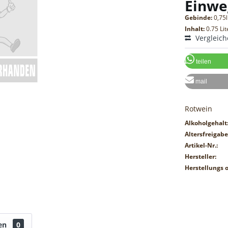
Einwe
Gebinde:
0,75l
Inhalt:
0.75 Lit
Vergleic
teilen
mail
Rotwein
Alkoholgehalt
Altersfreigabe
Artikel-Nr.:
Hersteller:
Herstellungs o
en
0