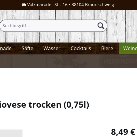
Volkmaroder Str. 16 • 38104 Braunschweig
onade
Säfte
Wasser
Cocktails
Biere
Wein
ngiovese trocken
(
0,75l
)
8,49 €