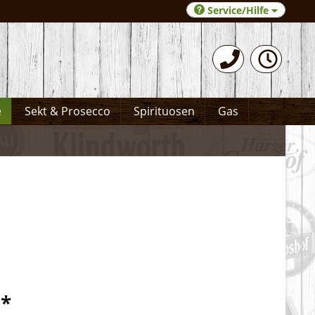
Service/Hilfe
0531-372066
e
Sekt & Prosecco
Spirituosen
Gas
 *