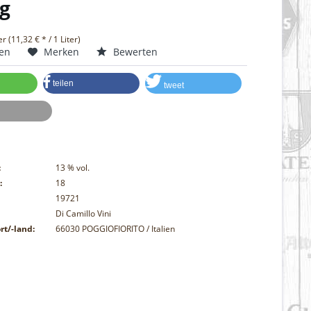
g
er (11,32 € * / 1 Liter)
hen
Merken
Bewerten
teilen
tweet
:
13
% vol.
:
18
19721
Di Camillo Vini
rt/-land:
66030 POGGIOFIORITO / Italien