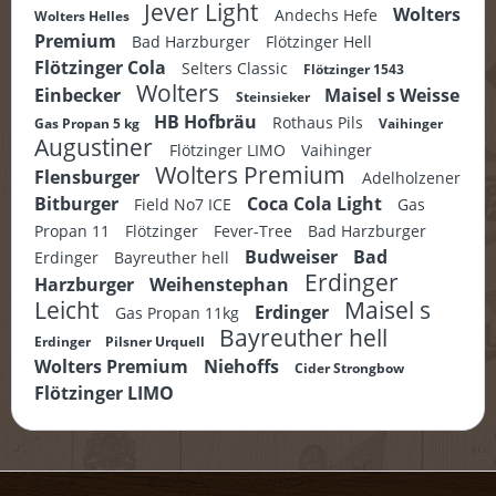
Jever Light
Wolters
Andechs Hefe
Wolters Helles
Premium
Bad Harzburger
Flötzinger Hell
Flötzinger Cola
Selters Classic
Flötzinger 1543
Wolters
Einbecker
Maisel s Weisse
Steinsieker
HB Hofbräu
Rothaus Pils
Gas Propan 5 kg
Vaihinger
Augustiner
Flötzinger LIMO
Vaihinger
Wolters Premium
Flensburger
Adelholzener
Bitburger
Coca Cola Light
Field No7 ICE
Gas
Propan 11
Flötzinger
Fever-Tree
Bad Harzburger
Budweiser
Bad
Erdinger
Bayreuther hell
Erdinger
Harzburger
Weihenstephan
Leicht
Maisel s
Erdinger
Gas Propan 11kg
Bayreuther hell
Erdinger
Pilsner Urquell
Wolters Premium
Niehoffs
Cider Strongbow
Flötzinger LIMO