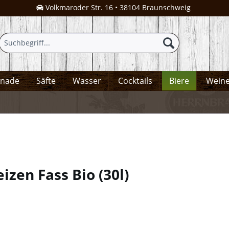
Volkmaroder Str. 16 • 38104 Braunschweig
onade
Säfte
Wasser
Cocktails
Biere
Wein
eizen Fass Bio
(
30l
)