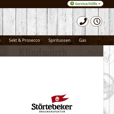
Service/Hilfe
0531-372066
e
Sekt & Prosecco
Spirituosen
Gas