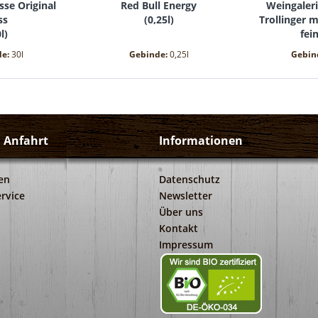
sse Original
Red Bull Energy
Weingaleri
ss
(
0,25l
)
Trollinger 
l
)
fei
(
0
de:
30l
Gebinde:
0,25l
Gebin
d Anfahrt
Informationen
en
Datenschutz
rvice
Newsletter
Über uns
Kontakt
Impressum