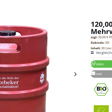
120,00
Mehr
zzgl:
30,00 € P
Gebinde:
30l
Inhalt:
30 Liter
Vergleic
teilen
mail