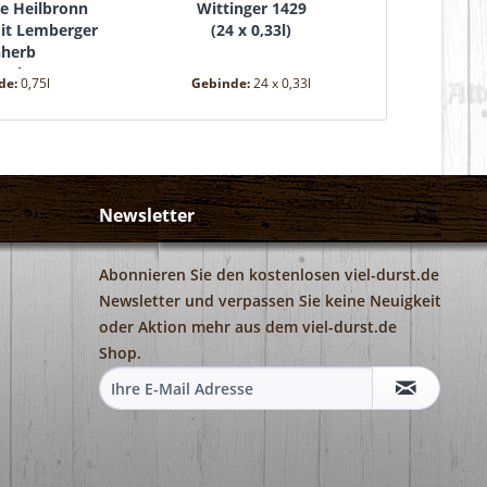
e Heilbronn
Wittinger 1429
Apollina
mit Lemberger
(
24 x 0,33l
)
Mediu
nherb
(
24 
,75l
)
de:
0,75l
Gebinde:
24 x 0,33l
Gebind
Newsletter
Abonnieren Sie den kostenlosen viel-durst.de
Newsletter und verpassen Sie keine Neuigkeit
oder Aktion mehr aus dem viel-durst.de
Shop.