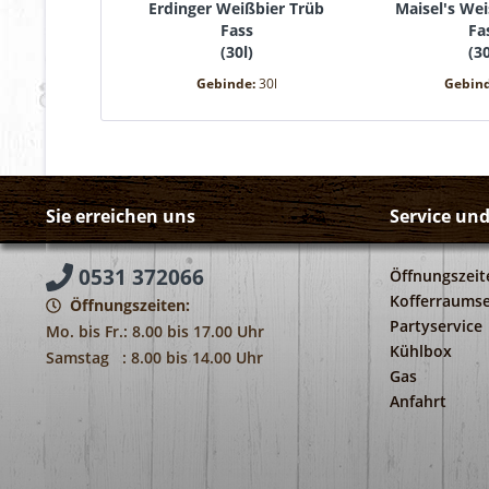
Erdinger Weißbier Trüb
Maisel's Wei
Fass
Fa
(
30l
)
(
30
Gebinde:
30l
Gebin
Sie erreichen uns
Service un
0531 372066
Öffnungszeit
Kofferraumse
Öffnungszeiten:
Partyservice
Mo. bis Fr.: 8.00 bis 17.00 Uhr
Kühlbox
Samstag : 8.00 bis 14.00 Uhr
Gas
Anfahrt