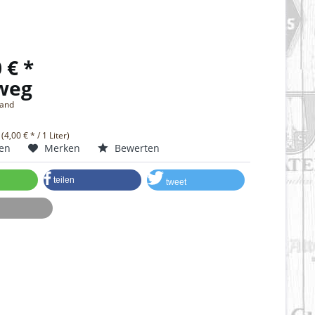
 € *
weg
fand
 (4,00 € * / 1 Liter)
hen
Merken
Bewerten
teilen
tweet