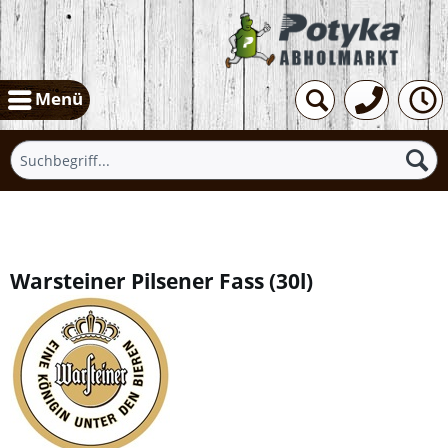
Menü
Übersicht
Warsteiner Pilsener Fass
(
30l
)