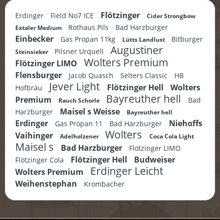
Flötzinger
Erdinger
Field No7 ICE
Cider Strongbow
Rothaus Pils
Bad Harzburger
Extaler Medium
Einbecker
Gas Propan 11kg
Bitburger
Lütts Landlust
Augustiner
Pilsner Urquell
Steinsieker
Wolters Premium
Flötzinger LIMO
Flensburger
Jacob Quasch
Selters Classic
HB
Jever Light
Flötzinger Hell
Wolters
Hofbräu
Bayreuther hell
Premium
Bad
Rauch Schorle
Maisel s Weisse
Harzburger
Bayreuther hell
Erdinger
Niehoffs
Gas Propan 11
Bad Harzburger
Wolters
Vaihinger
Adelholzener
Coca Cola Light
Maisel s
Bad Harzburger
Flötzinger LIMO
Flötzinger Hell
Budweiser
Flötzinger Cola
Erdinger Leicht
Wolters Premium
Weihenstephan
Krombacher