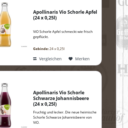
Apollinaris Vio Schorle Apfel
(
24 x 0,25l
)
ViO Schorle Apfel schmeckt wie frisch
gepflückt.
Gebinde:
24 x 0,25l
Vergleichen
Merken
Apollinaris Vio Schorle
Schwarze Johannisbeere
(
24 x 0,25l
)
Fruchtig und lecker. Die neue heimische
Schorle Schwarze Johannisbeere von
ViO.