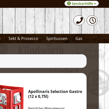
Service/Hilfe
0531-372066
e
Sekt & Prosecco
Spirituosen
Gas
Apollinaris Selection Gastro
(
12 x 0,75l
)
Natürliches Mineralwasser