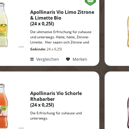
Apollinaris Vio Limo Zitrone
& Limette Bio
(
24 x 0,25l
)
Die ultimative Erfrischung für zuhause
und unterwegs. Hätte, hätte, Zitrone-
Limette. Hier sagen sich Zitrone und
Limette Guten Tag.
Gebinde:
24 x 0,25l
Vergleichen
Merken
Apollinaris Vio Schorle
Rhabarber
(
24 x 0,25l
)
Die Erfrischung für zuhause und
unterwegs.