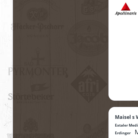
Maisel s
Extaler Me
M
Erdinger