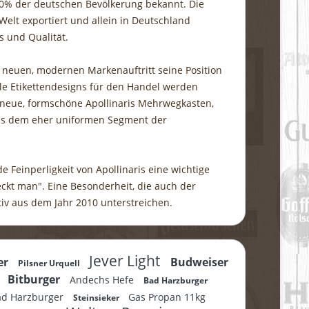
 90% der deutschen Bevölkerung bekannt. Die
elt exportiert und allein in Deutschland
s und Qualität.
m neuen, modernen Markenauftritt seine Position
le Etikettendesigns für den Handel werden
 neue, formschöne Apollinaris Mehrwegkasten,
aus dem eher uniformen Segment der
e Feinperligkeit von Apollinaris eine wichtige
eckt man". Eine Besonderheit, die auch der
iv aus dem Jahr 2010 unterstreichen.
Jever Light
er
Budweiser
Pilsner Urquell
m
Bitburger
Andechs Hefe
Bad Harzburger
ad Harzburger
Gas Propan 11kg
Steinsieker