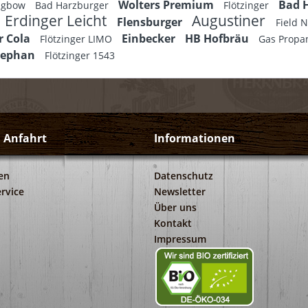
Wolters Premium
Bad 
ongbow
Bad Harzburger
Flötzinger
Erdinger Leicht
Augustiner
Flensburger
Field 
r Cola
Einbecker
HB Hofbräu
Flötzinger LIMO
Gas Propa
tephan
Flötzinger 1543
d Anfahrt
Informationen
en
Datenschutz
rvice
Newsletter
Über uns
Kontakt
Impressum