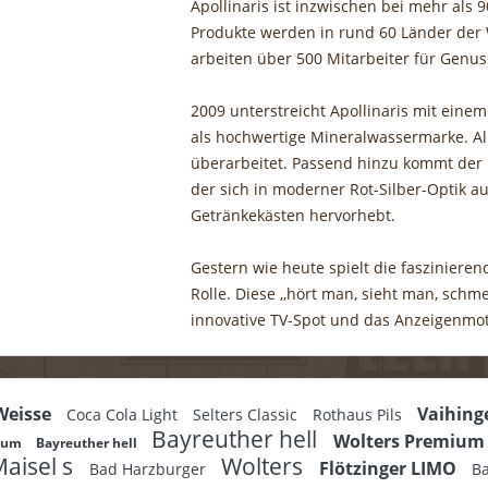
Apollinaris ist inzwischen bei mehr als
Produkte werden in rund 60 Länder der W
arbeiten über 500 Mitarbeiter für Genus
2009 unterstreicht Apollinaris mit eine
als hochwertige Mineralwassermarke. Al
überarbeitet. Passend hinzu kommt der
der sich in moderner Rot-Silber-Optik 
Getränkekästen hervorhebt.
Gestern wie heute spielt die faszinierend
Rolle. Diese ,,hört man, sieht man, schm
innovative TV-Spot und das Anzeigenmot
 Weisse
Vaihing
Coca Cola Light
Selters Classic
Rothaus Pils
Bayreuther hell
Wolters Premiu
dium
Bayreuther hell
aisel s
Wolters
Flötzinger LIMO
Bad Harzburger
B