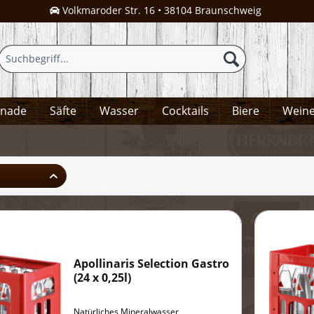
Volkmaroder Str. 16 • 38104 Braunschweig
onade
Säfte
Wasser
Cocktails
Biere
Wein
Apollinaris Selection Gastro
(
24 x 0,25l
)
Natürliches Mineralwasser