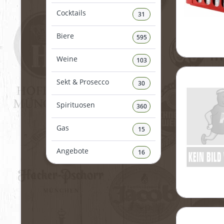
Cocktails
31
Biere
595
Weine
103
Sekt & Prosecco
30
Spirituosen
360
Gas
15
Angebote
16