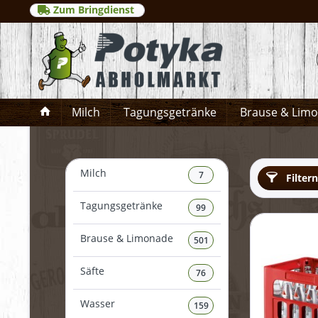
Zum Bringdienst
Milch
Tagungsgetränke
Brause & Lim
Milch
7
Filtern
Tagungsgetränke
99
Brause & Limonade
501
Säfte
76
Wasser
159