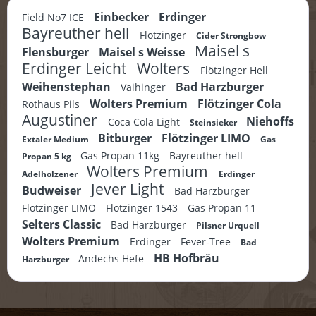
Einbecker
Erdinger
Field No7 ICE
Bayreuther hell
Flötzinger
Cider Strongbow
Maisel s
Flensburger
Maisel s Weisse
Erdinger Leicht
Wolters
Flötzinger Hell
Weihenstephan
Bad Harzburger
Vaihinger
Wolters Premium
Flötzinger Cola
Rothaus Pils
Augustiner
Niehoffs
Coca Cola Light
Steinsieker
Bitburger
Flötzinger LIMO
Extaler Medium
Gas
Gas Propan 11kg
Bayreuther hell
Propan 5 kg
Wolters Premium
Adelholzener
Erdinger
Jever Light
Budweiser
Bad Harzburger
Flötzinger LIMO
Flötzinger 1543
Gas Propan 11
Selters Classic
Bad Harzburger
Pilsner Urquell
Wolters Premium
Erdinger
Fever-Tree
Bad
HB Hofbräu
Andechs Hefe
Harzburger