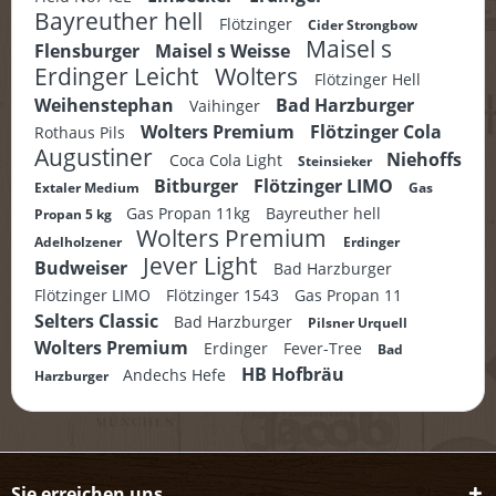
Bayreuther hell
Flötzinger
Cider Strongbow
Maisel s
Flensburger
Maisel s Weisse
Erdinger Leicht
Wolters
Flötzinger Hell
Weihenstephan
Bad Harzburger
Vaihinger
Wolters Premium
Flötzinger Cola
Rothaus Pils
Augustiner
Niehoffs
Coca Cola Light
Steinsieker
Bitburger
Flötzinger LIMO
Extaler Medium
Gas
Gas Propan 11kg
Bayreuther hell
Propan 5 kg
Wolters Premium
Adelholzener
Erdinger
Jever Light
Budweiser
Bad Harzburger
Flötzinger LIMO
Flötzinger 1543
Gas Propan 11
Selters Classic
Bad Harzburger
Pilsner Urquell
Wolters Premium
Erdinger
Fever-Tree
Bad
HB Hofbräu
Andechs Hefe
Harzburger
Sie erreichen uns