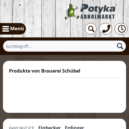
Menü
Produkte von Brauerei Schübel
Einbecker
Erdinger
Field No7 ICE