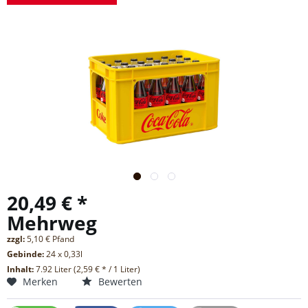
20,49 € *
Mehrweg
zzgl:
5,10 € Pfand
Gebinde:
24 x 0,33l
Inhalt:
7.92 Liter (2,59 € * / 1 Liter)
Merken
Bewerten