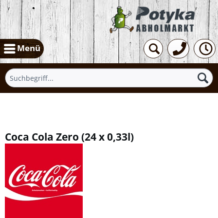
Menü
Übersicht
Coca Cola Zero
(
24 x 0,33l
)