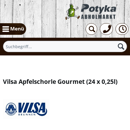
Menü
Übersicht
Vilsa Apfelschorle Gourmet
(
24 x 0,25l
)