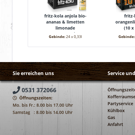
fritz-kola anjola bio-
fritz
ananas & limetten
orangen
limonade
(
10 x 
(
24 x 0,33l
)
Gebinde:
24 x 0,33l
Gebinde
Sie erreichen uns
Service un
0531 372066
Öffnungszeit
Kofferraumse
Öffnungszeiten:
Partyservice
Mo. bis Fr.: 8.00 bis 17.00 Uhr
Kühlbox
Samstag : 8.00 bis 14.00 Uhr
Gas
Anfahrt