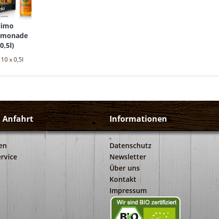
-limo
limonade
0,5l
)
:
10 x 0,5l
d Anfahrt
Informationen
en
Datenschutz
rvice
Newsletter
Über uns
Kontakt
Impressum