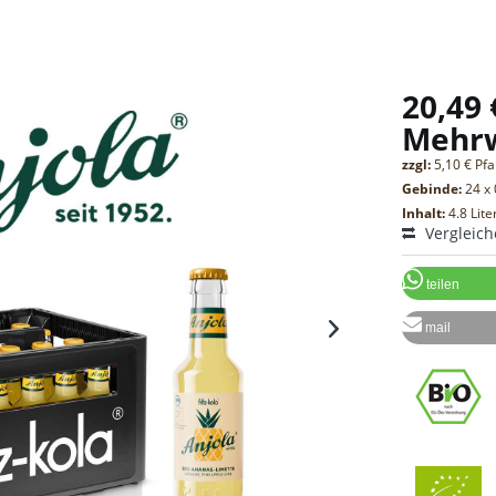
20,49 
Mehr
zzgl:
5,10 € Pf
Gebinde:
24 x 
Inhalt:
4.8 Lite
Vergleic
teilen
mail