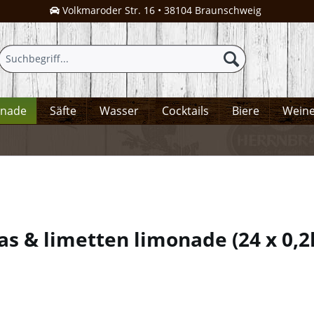
Volkmaroder Str. 16 • 38104 Braunschweig
onade
Säfte
Wasser
Cocktails
Biere
Wein
anas & limetten limonade
(
24 x 0,2