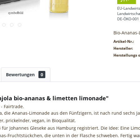
EU-Landwirts
Landwirtscha
DE-ÖKO-001
Bio-Ananas-
Artikel-Nr.:
Hersteller:
Herstellungs o
Bewertungen
0
njola bio-ananas & limetten limonade"
- Fairtrade.
la, die Ananas-Limonade aus den Fünfzigern, ist nach rund sechs 
r, prickelnder, vegan, in Bioqualität.
für Johannes Gleseke aus Hamburg registriert. Die Idee: Eine Lim
nas-Fruchtstückchen, die unten in der Flasche schweben. Fertig w