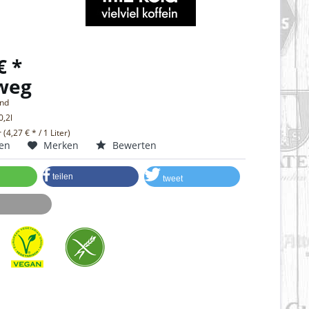
€ *
weg
and
0,2l
r (4,27 € * / 1 Liter)
hen
Merken
Bewerten
teilen
tweet