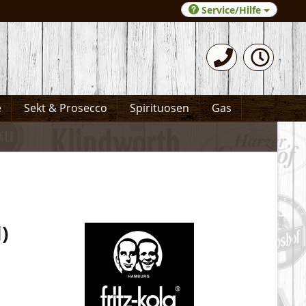
Service/Hilfe
0531-372066
e
Sekt & Prosecco
Spirituosen
Gas
l
)