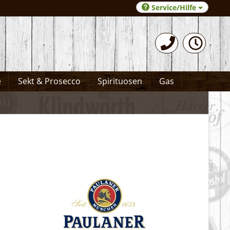
Service/Hilfe
0531-372066
e
Sekt & Prosecco
Spirituosen
Gas