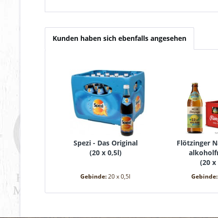
Kunden haben sich ebenfalls angesehen
Spezi - Das Original
Flötzinger N
(
20 x 0,5l
)
alkoholf
(
20 x 
Gebinde:
20 x 0,5l
Gebinde