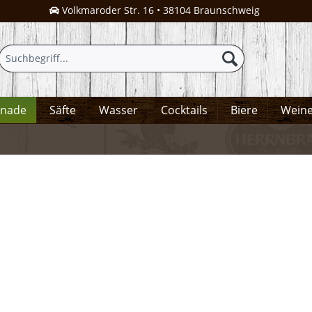
Volkmaroder Str. 16 • 38104 Braunschweig
onade
Säfte
Wasser
Cocktails
Biere
Wein