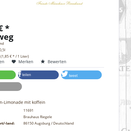
€ *
weg
and
0,5l
 (1,85 € * / 1 Liter)
hen
Merken
Bewerten
teilen
tweet
n-Limonade mit koffein
11691
Brauhaus Riegele
rt/-land:
86150 Augsburg / Deutschland