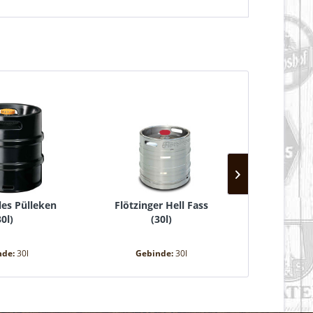
lles Pülleken
Flötzinger Hell Fass
Paulane
30l
)
(
30l
)
(
20
nde:
30l
Gebinde:
30l
Gebin