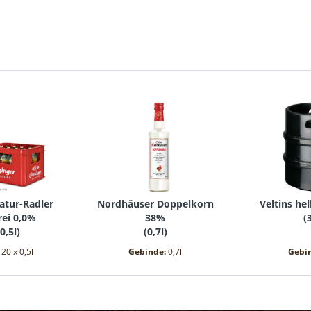
atur-Radler
Nordhäuser Doppelkorn
Veltins he
rei 0,0%
38%
(
0,5l
)
(
0,7l
)
:
20 x 0,5l
Gebinde:
0,7l
Gebi