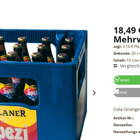
18,49 
Mehr
zzgl:
3,10 € Pf
Gebinde:
20 x 
Inhalt:
10 Liter
Vergleic
teilen
mail
Cola-Orange
Artikel-Nr.:
Hersteller:
Herstellungs o