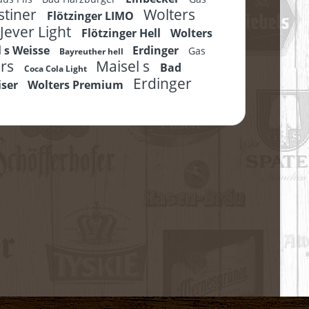
stiner
Wolters
Flötzinger LIMO
Jever Light
Flötzinger Hell
Wolters
l s Weisse
Erdinger
Gas
Bayreuther hell
ers
Maisel s
Bad
Coca Cola Light
Erdinger
iser
Wolters Premium