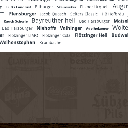
Augu
kg
Bitburger
Pilsner Urquell
Lütts Landlust
Steinsieker
um
Flensburger
Jacob Quasch
Selters Classic
HB Hofbräu
Bayreuther hell
m
Maise
Bad Harzburger
Rauch Schorle
Wolt
Niehoffs
Vaihinger
Bad Harzburger
Adelholzener
ger
Flötzinger Hell
Budwe
Flötzinger LIMO
Flötzinger Cola
Weihenstephan
Krombacher