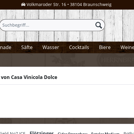
Volkmaroder Str. 16 • 38104 Braunschweig
onade
Säfte
Wasser
Cocktails
Biere
Wein
von Casa Vinicola Dolce
Flötzinger
Field No7 ICE
Roth
Cider Strongbow
Extaler Medium