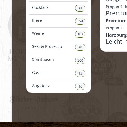
Propan 11
Cocktails
31
Premi
Biere
Premiu
594
Propan 11
Weine
103
Harzbur
Leicht
Sekt & Prosecco
30
Spirituosen
360
Gas
15
Angebote
16