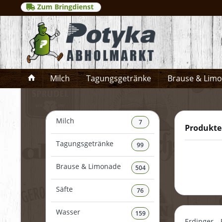
Zum Bringdienst
Milch
Tagungsgetränke
Brause & Lim
Milch
7
Produkte 
Tagungsgetränke
99
Brause & Limonade
504
Säfte
76
Wasser
159
Erdinger