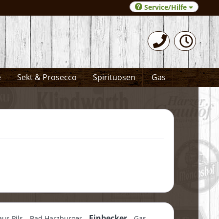
Service/Hilfe
0531-372066
e
Sekt & Prosecco
Spirituosen
Gas
Einbecker
aus Pils
Bad Harzburger
Gas