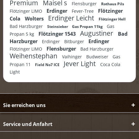
Premium
Maisel s
Flensburger
Rothaus Pils
Erdinger
Flötzinger
Flötzinger LIMO
Fever-Tree
Erdinger Leicht
Cola
Wolters
Flötzinger Hell
Bad Harzburger
Gas
Steinsieker
Gas Propan 11kg
Augustiner
Flötzinger 1543
Bad
Propan 5 kg
Harzburger
Erdinger
Erdinger
Bitburger
Flensburger
Flötzinger LIMO
Bad Harzburger
Weihenstephan
Vaihinger
Budweiser
Gas
Jever Light
Propan 11
Coca Cola
Field No7 ICE
Light
Sie erreichen uns
Service und Anfahrt