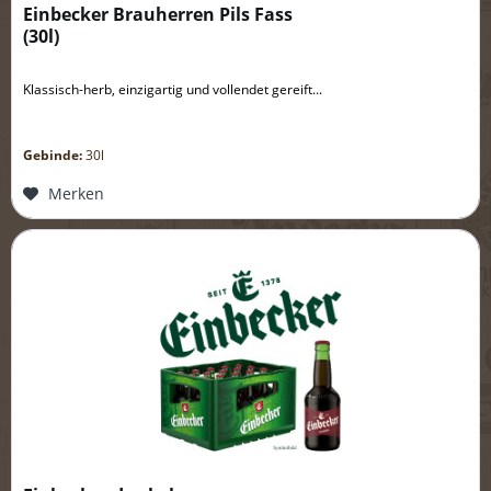
Einbecker Brauherren Pils Fass
(
30l
)
Klassisch-herb, einzigartig und vollendet gereift...
Gebinde:
30l
Merken