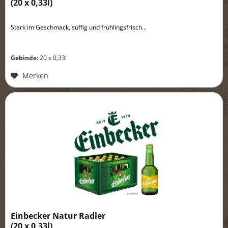
(
20 x 0,33l
)
Stark im Geschmack, süffig und frühlingsfrisch...
Gebinde:
20 x 0,33l
Merken
Einbecker Natur Radler
(
20 x 0,33l
)