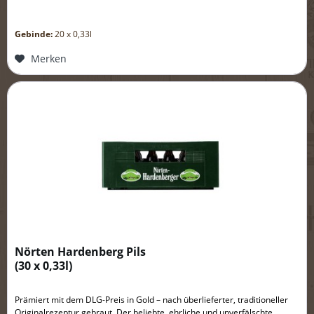
Gebinde:
20 x 0,33l
Merken
Nörten Hardenberg Pils
(
30 x 0,33l
)
Prämiert mit dem DLG-Preis in Gold – nach überlieferter, traditioneller
Originalrezeptur gebraut. Der beliebte, ehrliche und unverfälschte