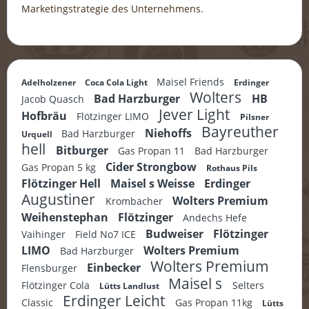
Marketingstrategie des Unternehmens.
Maisel Friends
Adelholzener
Coca Cola Light
Erdinger
Wolters
Bad Harzburger
HB
Jacob Quasch
Jever Light
Hofbräu
Flötzinger LIMO
Pilsner
Bayreuther
Niehoffs
Bad Harzburger
Urquell
hell
Bitburger
Gas Propan 11
Bad Harzburger
Cider Strongbow
Gas Propan 5 kg
Rothaus Pils
Flötzinger Hell
Maisel s Weisse
Erdinger
Augustiner
Wolters Premium
Krombacher
Weihenstephan
Flötzinger
Andechs Hefe
Budweiser
Flötzinger
Vaihinger
Field No7 ICE
LIMO
Wolters Premium
Bad Harzburger
Wolters Premium
Einbecker
Flensburger
Maisel s
Flötzinger Cola
Selters
Lütts Landlust
Erdinger Leicht
Classic
Gas Propan 11kg
Lütts