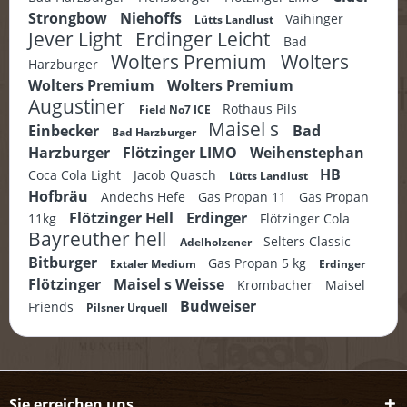
Strongbow
Niehoffs
Vaihinger
Lütts Landlust
Jever Light
Erdinger Leicht
Bad
Wolters Premium
Wolters
Harzburger
Wolters Premium
Wolters Premium
Augustiner
Rothaus Pils
Field No7 ICE
Maisel s
Einbecker
Bad
Bad Harzburger
Harzburger
Flötzinger LIMO
Weihenstephan
HB
Coca Cola Light
Jacob Quasch
Lütts Landlust
Hofbräu
Andechs Hefe
Gas Propan 11
Gas Propan
Flötzinger Hell
Erdinger
11kg
Flötzinger Cola
Bayreuther hell
Selters Classic
Adelholzener
Bitburger
Gas Propan 5 kg
Extaler Medium
Erdinger
Flötzinger
Maisel s Weisse
Krombacher
Maisel
Budweiser
Friends
Pilsner Urquell
Sie erreichen uns