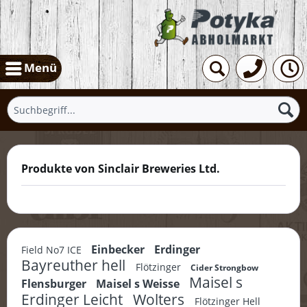
Menü
Produkte von Sinclair Breweries Ltd.
Einbecker
Erdinger
Field No7 ICE
Bayreuther hell
Flötzinger
Cider Strongbow
Maisel s
Flensburger
Maisel s Weisse
Erdinger Leicht
Wolters
Flötzinger Hell