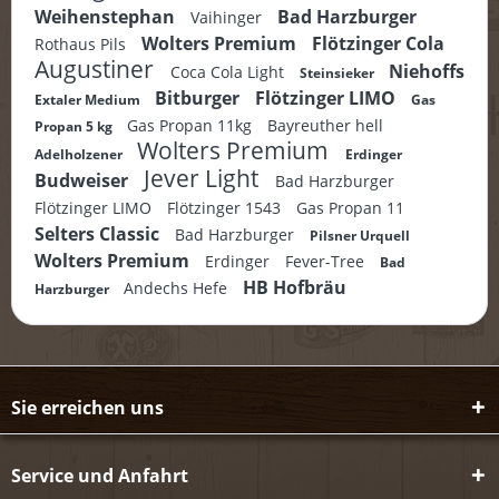
Weihenstephan
Bad Harzburger
Vaihinger
Wolters Premium
Flötzinger Cola
Rothaus Pils
Augustiner
Niehoffs
Coca Cola Light
Steinsieker
Bitburger
Flötzinger LIMO
Extaler Medium
Gas
Gas Propan 11kg
Bayreuther hell
Propan 5 kg
Wolters Premium
Adelholzener
Erdinger
Jever Light
Budweiser
Bad Harzburger
Flötzinger LIMO
Flötzinger 1543
Gas Propan 11
Selters Classic
Bad Harzburger
Pilsner Urquell
Wolters Premium
Erdinger
Fever-Tree
Bad
HB Hofbräu
Andechs Hefe
Harzburger
Sie erreichen uns
Service und Anfahrt