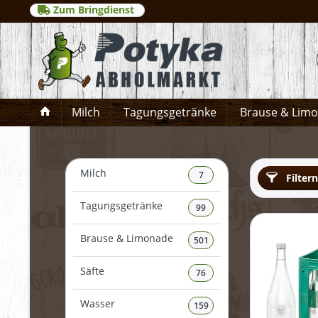
Zum Bringdienst
Milch
Tagungsgetränke
Brause & Lim
Milch
7
Filtern
Tagungsgetränke
99
Brause & Limonade
501
Säfte
76
Wasser
159