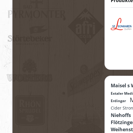
Produkte
Maisel s
Extaler Me
M
Erdinger
Cider Str
Niehoffs
Flötzinge
Weihens