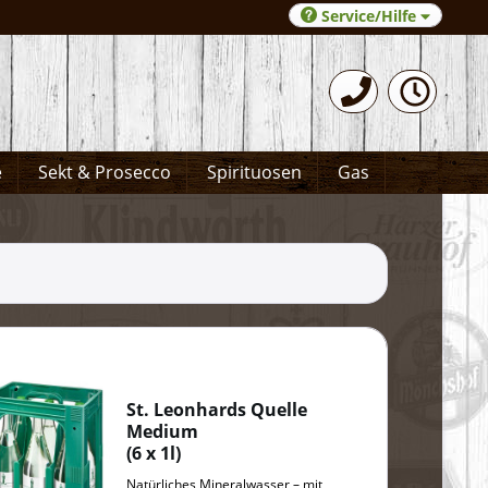
Service/Hilfe
0531-372066
e
Sekt & Prosecco
Spirituosen
Gas
St. Leonhards Quelle
Medium
(
6 x 1l
)
Natürliches Mineralwasser – mit