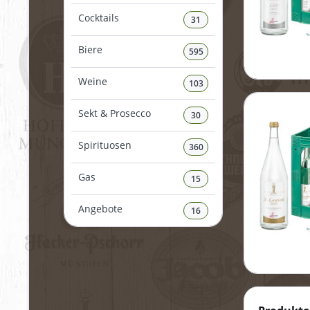
Cocktails
31
Biere
595
Weine
103
Sekt & Prosecco
30
Spirituosen
360
Gas
15
Angebote
16