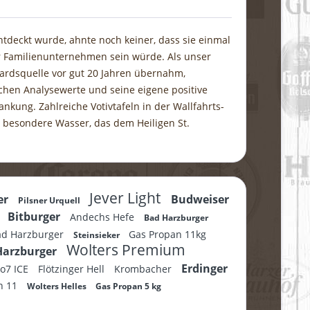
ntdeckt wurde, ahnte noch keiner, dass sie einmal
 Familienunternehmen sein würde. Als unser
hardsquelle vor gut 20 Jahren übernahm,
chen Analysewerte und seine eigene positive
kung. Zahlreiche Votivtafeln in der Wallfahrts-
 besondere Wasser, das dem Heiligen St.
Jever Light
er
Budweiser
Pilsner Urquell
m
Bitburger
Andechs Hefe
Bad Harzburger
ad Harzburger
Gas Propan 11kg
Steinsieker
Wolters Premium
Harzburger
Erdinger
No7 ICE
Flötzinger Hell
Krombacher
n 11
Wolters Helles
Gas Propan 5 kg