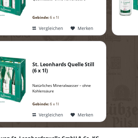
Gebinde:
6 x 1l
Vergleichen
Merken
St. Leonhards Quelle Still
(
6 x 1l
)
Natürliches Mineralwasser – ohne
Kohlensäure
Gebinde:
6 x 1l
Vergleichen
Merken