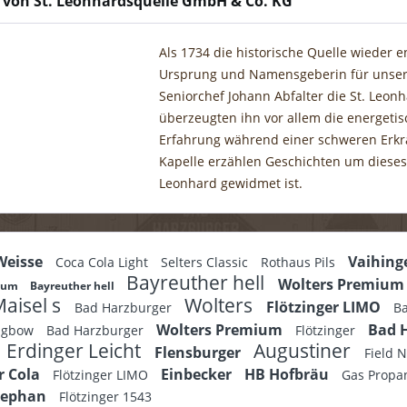
 von St. Leonhardsquelle GmbH & Co. KG
Als 1734 die historische Quelle wieder e
Ursprung und Namensgeberin für unser
Seniorchef Johann Abfalter die St. Leon
überzeugten ihn vor allem die energetis
Erfahrung während einer schweren Erkran
Kapelle erzählen Geschichten um dieses
Leonhard gewidmet ist.
 Weisse
Vaihing
Coca Cola Light
Selters Classic
Rothaus Pils
Bayreuther hell
Wolters Premiu
dium
Bayreuther hell
aisel s
Wolters
Flötzinger LIMO
Bad Harzburger
B
Wolters Premium
Bad 
ongbow
Bad Harzburger
Flötzinger
Erdinger Leicht
Augustiner
Flensburger
Field 
r Cola
Einbecker
HB Hofbräu
Flötzinger LIMO
Gas Propa
tephan
Flötzinger 1543