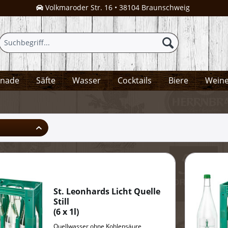
Volkmaroder Str. 16 • 38104 Braunschweig
onade
Säfte
Wasser
Cocktails
Biere
Wein
St. Leonhards Licht Quelle
Still
(
6 x 1l
)
Quellwasser ohne Kohlensäure