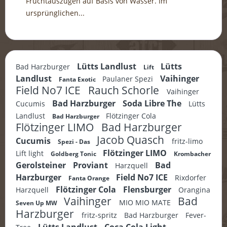
Fruchtauszügen auf Basis von Wasser. Im
ursprünglichen...
mehr erfahren »
Lütts Landlust
Lütts
Bad Harzburger
Lift
Landlust
Vaihinger
Paulaner Spezi
Fanta Exotic
Field No7 ICE
Rauch Schorle
Vaihinger
Bad Harzburger
Soda Libre The
Cucumis
Lütts
Landlust
Flötzinger Cola
Bad Harzburger
Flötzinger LIMO
Bad Harzburger
Jacob Quasch
Cucumis
fritz-limo
Spezi - Das
Flötzinger LIMO
Lift light
Goldberg Tonic
Krombacher
Gerolsteiner
Proviant
Bad
Harzquell
Harzburger
Field No7 ICE
Rixdorfer
Fanta Orange
Flötzinger Cola
Flensburger
Harzquell
Orangina
Vaihinger
Bad
MIO MIO MATE
Seven Up MW
Harzburger
fritz-spritz
Bad Harzburger
Fever-