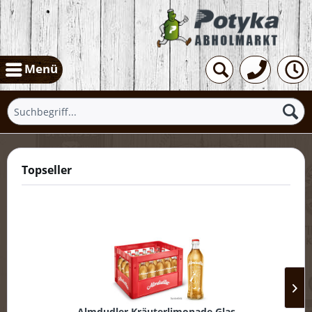
Menü
Topseller
Almdudler Kräuterlimonade Glas