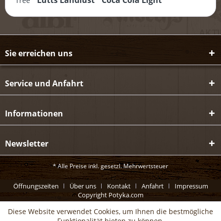
Lütts Landlust
Coca Cola Light
Tree
Sie erreichen uns
Service und Anfahrt
Informationen
Newsletter
* Alle Preise inkl. gesetzl. Mehrwertsteuer
Öffnungszeiten
Über uns
Kontakt
Anfahrt
Impressum
Copyright Potyka.com
Diese Website verwendet Cookies, um Ihnen die bestmögliche
Funktionalität bieten zu können.