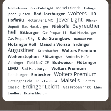
Maisel Friends
Adelholzener
Coca Cola Light
Erdinger
Wolters
Bad Harzburger
HB
Jacob Quasch
Jever Light
Hofbräu
Flötzinger LIMO
Pilsner
Bayreuther
Niehoffs
Bad Harzburger
Urquell
hell
Bitburger
Gas Propan 11
Bad Harzburger
Cider Strongbow
Gas Propan 5 kg
Rothaus Pils
Flötzinger Hell
Maisel s Weisse
Erdinger
Augustiner
Wolters Premium
Krombacher
Weihenstephan
Flötzinger
Andechs Hefe
Budweiser
Flötzinger
Vaihinger
Field No7 ICE
LIMO
Wolters Premium
Bad Harzburger
Wolters Premium
Einbecker
Flensburger
Maisel s
Flötzinger Cola
Selters
Lütts Landlust
Erdinger Leicht
Classic
Gas Propan 11kg
Lütts
Landlust
Extaler Medium