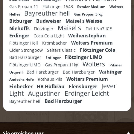
Gas Propan 11
Flötzinger 1543
Extaler Medium
Wolters
Bayreuther hell
Helles
Gas Propan 5 kg
Bitburger
Budweiser
Maisel s Weisse
Maisel s
Niehoffs
Flötzinger
Field No7 ICE
Erdinger
Weihenstephan
Coca Cola Light
Wolters Premium
Flötzinger Hell
Krombacher
Flötzinger Cola
Cider Strongbow
Selters Classic
Flötzinger LIMO
Bad Harzburger
Erdinger
Wolters
Flötzinger LIMO
Gas Propan 11kg
Pilsner
Vaihinger
Bad Harzburger
Bad Harzburger
Urquell
Wolters Premium
Rothaus Pils
Andechs Hefe
Jever
Einbecker
HB Hofbräu
Flensburger
Light
Augustiner
Erdinger Leicht
Bad Harzburger
Bayreuther hell
Sie erreichen uns