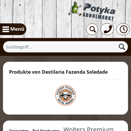
Menü
Produkte von Destilaria Fazenda Soledade
Wolters Premium
Steinsieker
Bad Harzburger