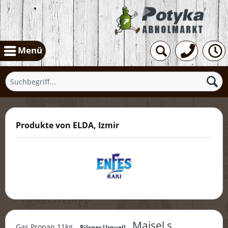
Menü
Produkte von ELDA, Izmir
Maisel s
Gas Propan 11kg
Pilsner Urquell