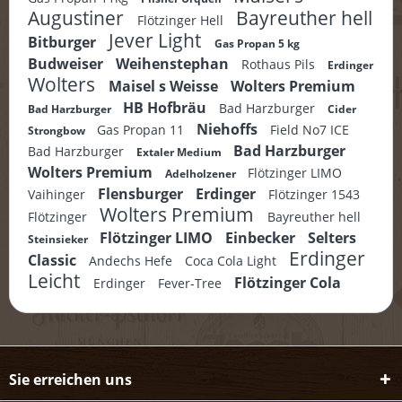
Augustiner
Bayreuther hell
Flötzinger Hell
Jever Light
Bitburger
Gas Propan 5 kg
Budweiser
Weihenstephan
Rothaus Pils
Erdinger
Wolters
Maisel s Weisse
Wolters Premium
HB Hofbräu
Bad Harzburger
Bad Harzburger
Cider
Niehoffs
Gas Propan 11
Field No7 ICE
Strongbow
Bad Harzburger
Bad Harzburger
Extaler Medium
Wolters Premium
Flötzinger LIMO
Adelholzener
Flensburger
Erdinger
Vaihinger
Flötzinger 1543
Wolters Premium
Flötzinger
Bayreuther hell
Flötzinger LIMO
Einbecker
Selters
Steinsieker
Erdinger
Classic
Andechs Hefe
Coca Cola Light
Leicht
Flötzinger Cola
Erdinger
Fever-Tree
Sie erreichen uns