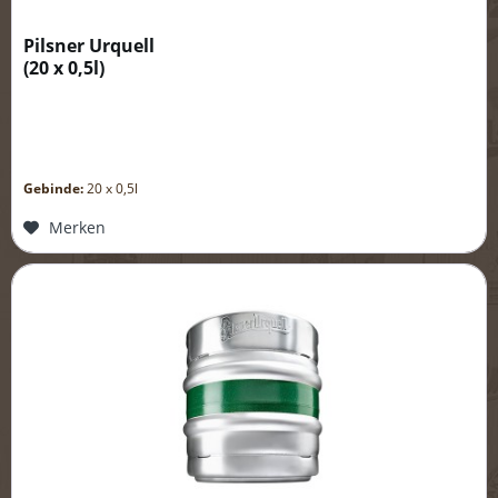
Pilsner Urquell
(
20 x 0,5l
)
Gebinde:
20 x 0,5l
Merken