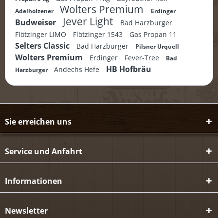
Wolters Premium
Adelholzener
Erdinger
Jever Light
Budweiser
Bad Harzburger
Flötzinger LIMO
Flötzinger 1543
Gas Propan 11
Selters Classic
Bad Harzburger
Pilsner Urquell
Wolters Premium
Erdinger
Fever-Tree
Bad
HB Hofbräu
Andechs Hefe
Harzburger
Sie erreichen uns
Service und Anfahrt
Informationen
Newsletter