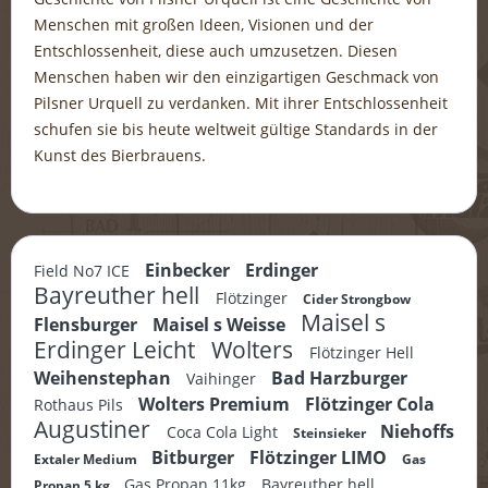
Menschen mit großen Ideen, Visionen und der
Entschlossenheit, diese auch umzusetzen. Diesen
Menschen haben wir den einzigartigen Geschmack von
Pilsner Urquell zu verdanken. Mit ihrer Entschlossenheit
schufen sie bis heute weltweit gültige Standards in der
Kunst des Bierbrauens.
Einbecker
Erdinger
Field No7 ICE
Bayreuther hell
Flötzinger
Cider Strongbow
Maisel s
Flensburger
Maisel s Weisse
Erdinger Leicht
Wolters
Flötzinger Hell
Weihenstephan
Bad Harzburger
Vaihinger
Wolters Premium
Flötzinger Cola
Rothaus Pils
Augustiner
Niehoffs
Coca Cola Light
Steinsieker
Bitburger
Flötzinger LIMO
Extaler Medium
Gas
Gas Propan 11kg
Bayreuther hell
Propan 5 kg