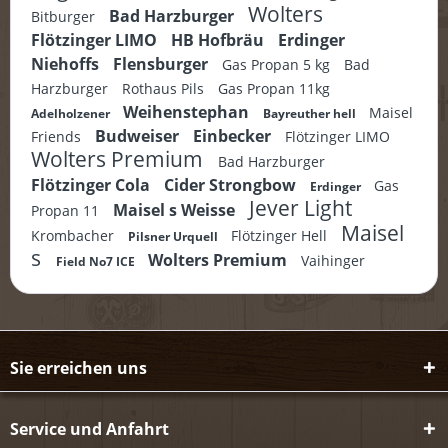
Wolters
Bad Harzburger
Bitburger
Flötzinger LIMO
HB Hofbräu
Erdinger
Niehoffs
Flensburger
Gas Propan 5 kg
Bad
Harzburger
Rothaus Pils
Gas Propan 11kg
Weihenstephan
Maisel
Adelholzener
Bayreuther hell
Budweiser
Einbecker
Friends
Flötzinger LIMO
Wolters Premium
Bad Harzburger
Flötzinger Cola
Cider Strongbow
Gas
Erdinger
Jever Light
Maisel s Weisse
Propan 11
Maisel
Krombacher
Flötzinger Hell
Pilsner Urquell
s
Wolters Premium
Vaihinger
Field No7 ICE
Sie erreichen uns
Service und Anfahrt