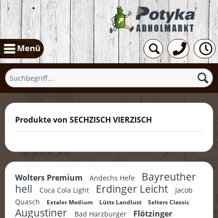
Menü
Produkte von SECHZISCH VIERZISCH
Bayreuther
Wolters Premium
Andechs Hefe
hell
Erdinger Leicht
Coca Cola Light
Jacob
Quasch
Extaler Medium
Lütts Landlust
Selters Classic
Augustiner
Flötzinger
Bad Harzburger