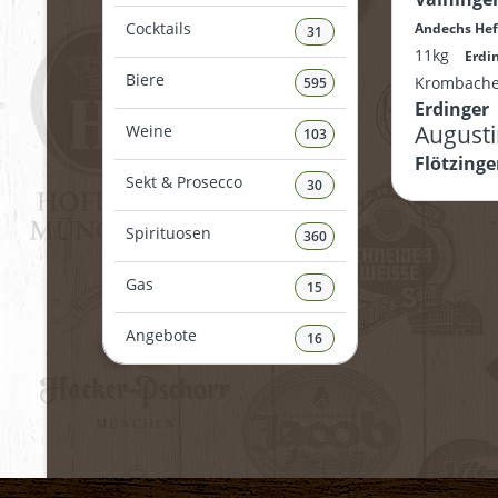
Cocktails
Andechs He
31
11kg
Erdi
Biere
Krombach
595
Erdinger
August
Weine
103
Flötzinge
Sekt & Prosecco
30
Spirituosen
360
Gas
15
Angebote
16