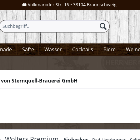
Volkmaroder Str. 16 • 38104 Braunschweig
onade
Säfte
Wasser
Cocktails
Biere
Wein
 von Sternquell-Brauerei GmbH
Wolters Premium
r
Einbecker
Bad Harzburger
Selt