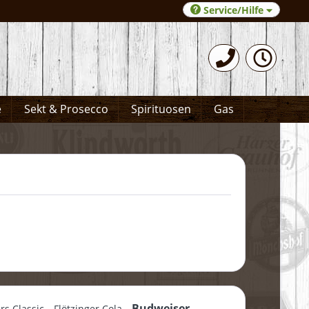
Service/Hilfe
0531-372066
e
Sekt & Prosecco
Spirituosen
Gas
Budweiser
ers Classic
Flötzinger Cola