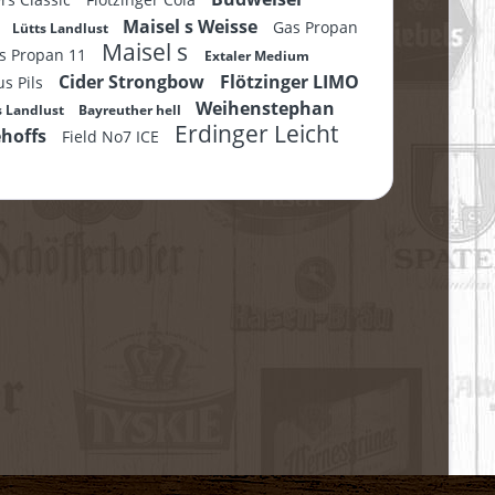
Maisel s Weisse
O
Gas Propan
Lütts Landlust
Maisel s
s Propan 11
Extaler Medium
Cider Strongbow
Flötzinger LIMO
s Pils
Weihenstephan
s Landlust
Bayreuther hell
Erdinger Leicht
ehoffs
Field No7 ICE