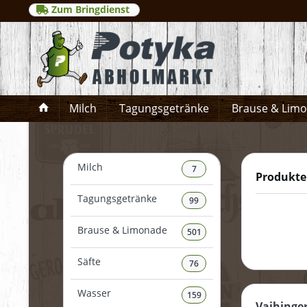
Zum Bringdienst
Milch
Tagungsgetränke
Brause & Lim
Milch
7
Produkte
Tagungsgetränke
99
Brause & Limonade
501
Säfte
76
Wasser
159
Vaihinge