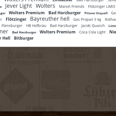
Jever Light
Wolters
Maisel Friends
Flötzinger LIM
fe
Wolters Premium
Bad Harzburger
Ga
nger
Pilsner Urquell
Bayreuther hell
Flötzinger
er
Gas Propan 5 kg
Rothau
Flensburger
HB Hofbräu
Bad Harzburger
Jacob Quasch
Lütt
iner
Wolters Premium
Ni
Coca Cola Light
Bad Harzburger
r Hell
Bitburger