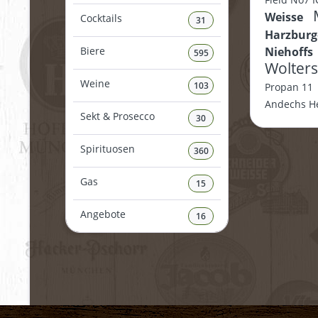
Weisse
Cocktails
31
Harzbur
Biere
Niehoffs
595
Wolter
Weine
103
Propan 11
Andechs H
Sekt & Prosecco
30
Spirituosen
360
Gas
15
Angebote
16