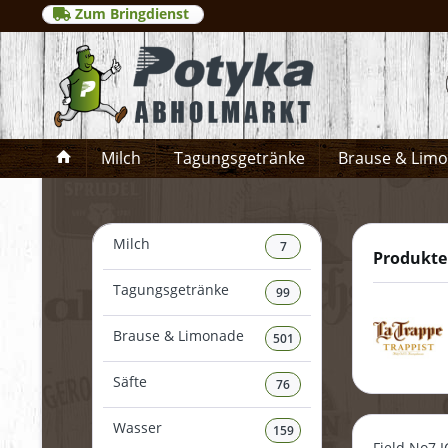
Zum Bringdienst
Milch
Tagungsgetränke
Brause & Lim
Milch
7
Produkte
Tagungsgetränke
99
Brause & Limonade
501
Säfte
76
Wasser
159
Field No7 