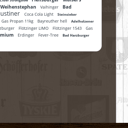
Cider Strongbow
Weihenstephan
Bad
Vaihinger
ustiner
Coca Cola Light
Steinsieker
Gas Propan 11kg
Bayreuther hell
Adelholzener
zburger
Flötzinger LIMO
Flötzinger 1543
Gas
remium
Erdinger
Fever-Tree
Bad Harzburger