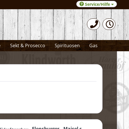
Service/Hilfe
0531-372066
e
Sekt & Prosecco
Spirituosen
Gas
Flensburger
Maisel s