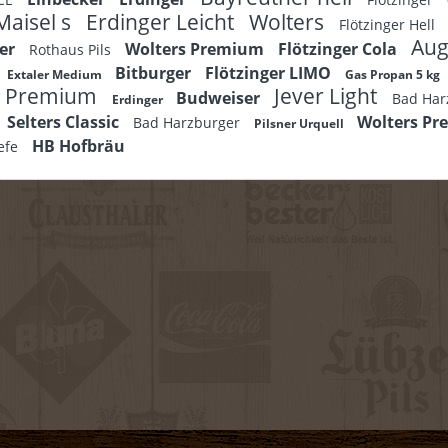
Maisel s
Erdinger Leicht
Wolters
Flötzinger Hell
Aug
ger
Wolters Premium
Flötzinger Cola
Rothaus Pils
Bitburger
Flötzinger LIMO
Extaler Medium
Gas Propan 5 kg
s Premium
Jever Light
Budweiser
Bad Har
Erdinger
Selters Classic
Wolters P
Bad Harzburger
Pilsner Urquell
HB Hofbräu
efe