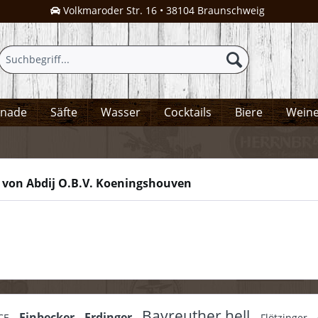
Volkmaroder Str. 16 • 38104 Braunschweig
onade
Säfte
Wasser
Cocktails
Biere
Wein
 von Abdij O.B.V. Koeningshouven
Bayreuther hell
Einbecker
Erdinger
ICE
Flötzinger