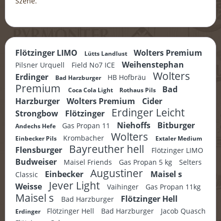
Szene.
Flötzinger LIMO
Wolters Premium
Lütts Landlust
Weihenstephan
Pilsner Urquell
Field No7 ICE
Wolters
Erdinger
HB Hofbräu
Bad Harzburger
Premium
Bad
Coca Cola Light
Rothaus Pils
Harzburger
Wolters Premium
Cider
Erdinger Leicht
Strongbow
Flötzinger
Niehoffs
Bitburger
Gas Propan 11
Andechs Hefe
Wolters
Krombacher
Einbecker Pils
Extaler Medium
Bayreuther hell
Flensburger
Flötzinger LIMO
Budweiser
Maisel Friends
Gas Propan 5 kg
Selters
Augustiner
Einbecker
Maisel s
Classic
Jever Light
Weisse
Vaihinger
Gas Propan 11kg
Maisel s
Flötzinger Hell
Bad Harzburger
Flötzinger Hell
Bad Harzburger
Jacob Quasch
Erdinger