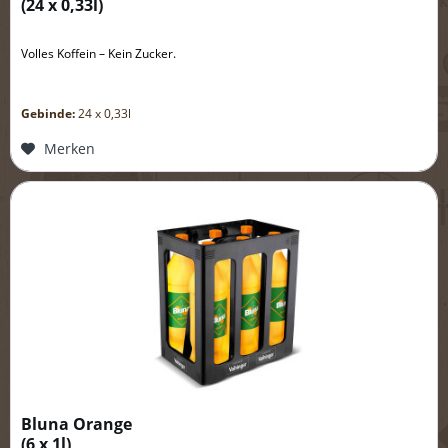
(
24 x 0,33l
)
Volles Koffein – Kein Zucker.
Gebinde:
24 x 0,33l
Merken
Bluna Orange
(
6 x 1l
)