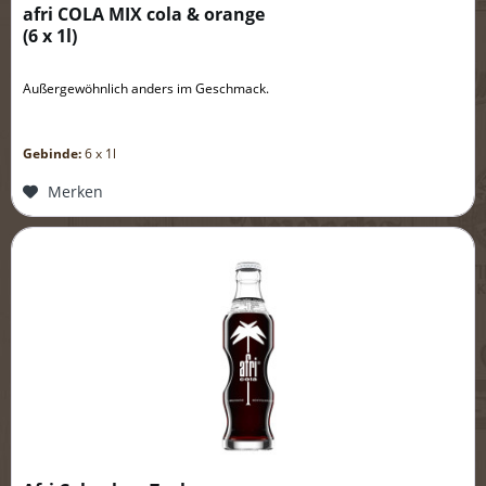
afri COLA MIX cola & orange
(
6 x 1l
)
Außergewöhnlich anders im Geschmack.
Gebinde:
6 x 1l
Merken