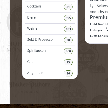
kg
Selter
Cocktails
31
Andechs H
Premi
Biere
595
Field No7 I
M
Weine
103
Erdinger
Lütts Landl
Sekt & Prosecco
30
Spirituosen
360
Gas
15
Angebote
16