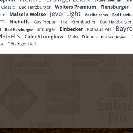
Extaler Medium
Wolters Premium
Flensburger
s Classic
Bad Harzburger
Jever Light
Maisel s Weisse
efe
Adelholzener
Bad Harzbu
um
Niehoffs
Gas Propan 11kg
Krombacher
Bad Harzburger
Bayre
Einbecker
Bitburger
Rothaus Pils
CE
Bad Harzburger
aisel s
Cider Strongbow
Maisel Friends
Pilsner Urquell
Flötzinger Hell
ust