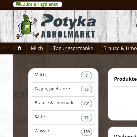
Zum Bringdienst
Milch
Tagungsgetränke
Brause & Lim
Milch
7
Produkte
Tagungsgetränke
99
Brause & Limonade
501
Säfte
76
Wasser
159
Weihens