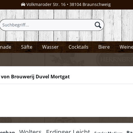
Volkmaroder Str. 16 • 38104 Braunschweig
onade
Säfte
Wasser
Cocktails
Biere
Wein
 von Brouwerij Duvel Mortgat
Wolters
Erdinger Leicht
tephan
Ba