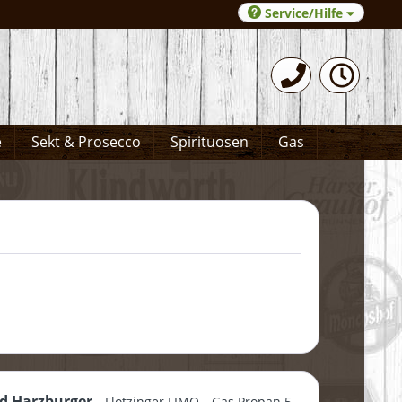
Service/Hilfe
0531-372066
e
Sekt & Prosecco
Spirituosen
Gas
d Harzburger
Flötzinger LIMO
Gas Propan 5