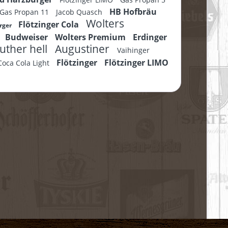
HB Hofbräu
Gas Propan 11
Jacob Quasch
Wolters
Flötzinger Cola
rger
Budweiser
Wolters Premium
Erdinger
uther hell
Augustiner
Vaihinger
Flötzinger
Flötzinger LIMO
Coca Cola Light