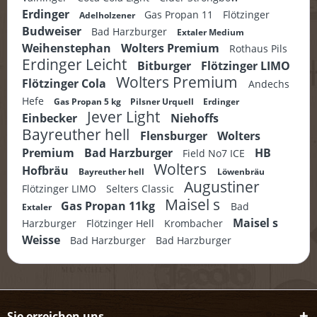
Erdinger
Gas Propan 11
Flötzinger
Adelholzener
Budweiser
Bad Harzburger
Extaler Medium
Weihenstephan
Wolters Premium
Rothaus Pils
Erdinger Leicht
Bitburger
Flötzinger LIMO
Wolters Premium
Flötzinger Cola
Andechs
Hefe
Gas Propan 5 kg
Pilsner Urquell
Erdinger
Jever Light
Einbecker
Niehoffs
Bayreuther hell
Flensburger
Wolters
Premium
Bad Harzburger
HB
Field No7 ICE
Wolters
Hofbräu
Bayreuther hell
Löwenbräu
Augustiner
Flötzinger LIMO
Selters Classic
Maisel s
Gas Propan 11kg
Bad
Extaler
Maisel s
Harzburger
Flötzinger Hell
Krombacher
Weisse
Bad Harzburger
Bad Harzburger
Sie erreichen uns