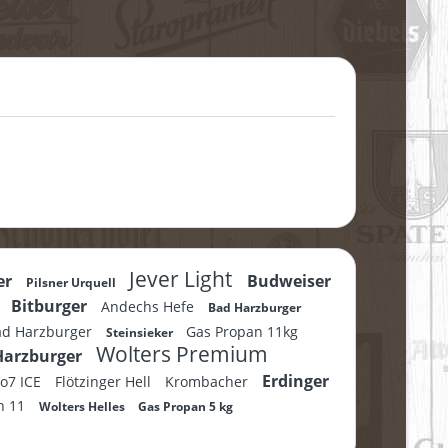
Jever Light
er
Budweiser
Pilsner Urquell
m
Bitburger
Andechs Hefe
Bad Harzburger
ad Harzburger
Gas Propan 11kg
Steinsieker
Wolters Premium
Harzburger
Erdinger
No7 ICE
Flötzinger Hell
Krombacher
n 11
Wolters Helles
Gas Propan 5 kg