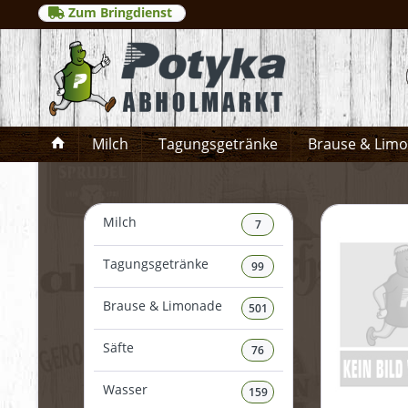
Zum Bringdienst
Milch
Tagungsgetränke
Brause & Lim
Milch
7
Tagungsgetränke
99
Brause & Limonade
501
Säfte
76
Wasser
159