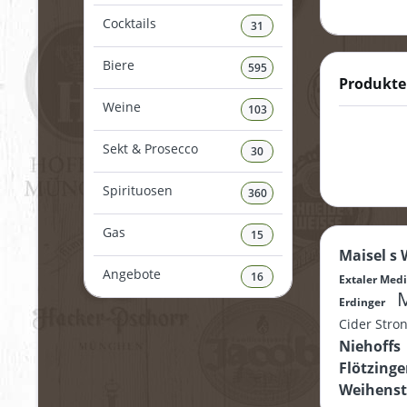
Cocktails
31
Biere
595
Produkte
Weine
103
Sekt & Prosecco
30
Spirituosen
360
Gas
15
Maisel s
Angebote
16
Extaler Me
M
Erdinger
Cider Str
Niehoffs
Flötzinge
Weihens