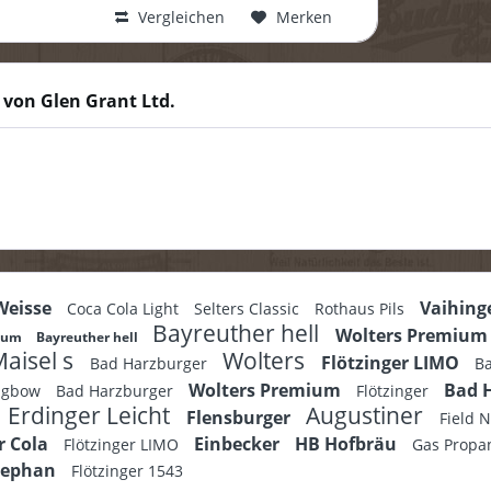
Vergleichen
Merken
 von Glen Grant Ltd.
 Weisse
Vaihing
Coca Cola Light
Selters Classic
Rothaus Pils
Bayreuther hell
Wolters Premiu
dium
Bayreuther hell
aisel s
Wolters
Flötzinger LIMO
Bad Harzburger
B
Wolters Premium
Bad 
ongbow
Bad Harzburger
Flötzinger
Erdinger Leicht
Augustiner
Flensburger
Field 
r Cola
Einbecker
HB Hofbräu
Flötzinger LIMO
Gas Propa
tephan
Flötzinger 1543