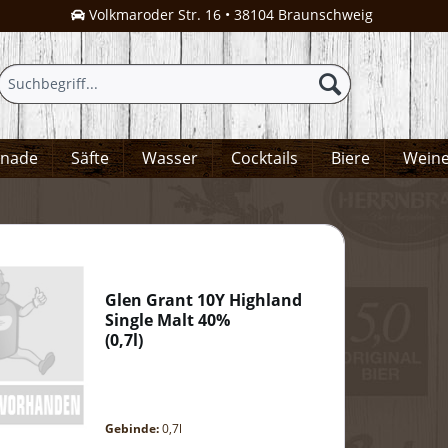
Volkmaroder Str. 16 • 38104 Braunschweig
onade
Säfte
Wasser
Cocktails
Biere
Wein
Glen Grant 10Y Highland
Single Malt 40%
(
0,7l
)
Gebinde:
0,7l