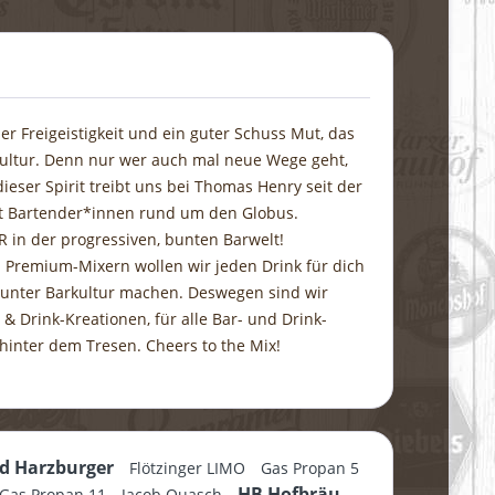
itzer Freigeistigkeit und ein guter Schuss Mut, das
arkultur. Denn nur wer auch mal neue Wege geht,
ieser Spirit treibt uns bei Thomas Henry seit der
it Bartender*innen rund um den Globus.
 in der progressiven, bunten Barwelt!
en Premium-Mixern wollen wir jeden Drink für dich
 bunter Barkultur machen. Deswegen sind wir
 Drink-Kreationen, für alle Bar- und Drink-
hinter dem Tresen. Cheers to the Mix!
d Harzburger
Flötzinger LIMO
Gas Propan 5
HB Hofbräu
Gas Propan 11
Jacob Quasch