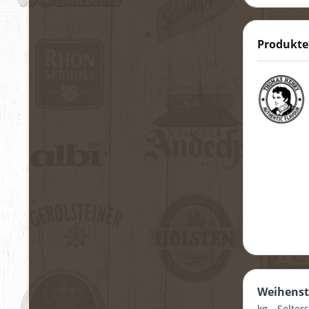
Produkte
Weihens
kg
Selter