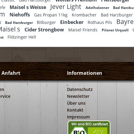
Jever Light
Maisel s Weisse
efe
Adelholzener
Bad Harzbu
um
Niehoffs
Gas Propan 11kg
Krombacher
Bad Harzburger
Bayre
Einbecker
Bitburger
Rothaus Pils
CE
Bad Harzburger
aisel s
Cider Strongbow
Maisel Friends
Pilsner Urquell
Flötzinger Hell
ust
d Anfahrt
Informationen
en
Datenschutz
rvice
Newsletter
Über uns
Kontakt
Impressum