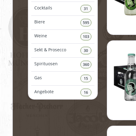
Cocktails
31
Biere
595
Weine
103
Sekt & Prosecco
30
Spirituosen
360
Gas
15
Angebote
16