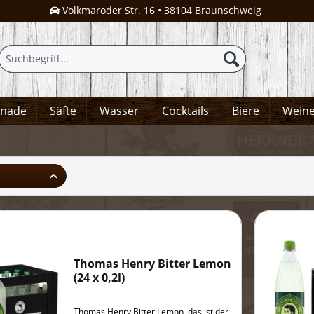
Volkmaroder Str. 16 • 38104 Braunschweig
onade
Säfte
Wasser
Cocktails
Biere
Wein
Thomas Henry Bitter Lemon
(
24 x 0,2l
)
Thomas Henry Bitter Lemon, das ist der