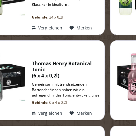
Klassiker in Idealform.
Gebinde:
24 x 0,2l
Vergleichen
Merken
Thomas Henry Botanical
Tonic
(
6 x 4 x 0,2l
)
Gemeinsam mit trendsetzenden
Bartender*innen haben wir ein
aufregend mildes Tonic entwickelt: unser
Botanical Tonic.
Gebinde:
6 x 4 x 0,2l
Vergleichen
Merken