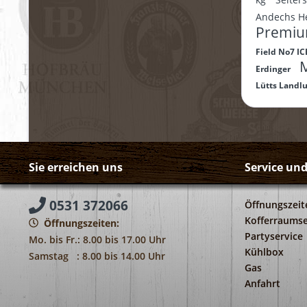
Andechs H
Premi
Field No7 I
M
Erdinger
Lütts Landl
Sie erreichen uns
Service un
0531 372066
Öffnungszeit
Kofferraumse
Öffnungszeiten:
Partyservice
Mo. bis Fr.: 8.00 bis 17.00 Uhr
Kühlbox
Samstag : 8.00 bis 14.00 Uhr
Gas
Anfahrt