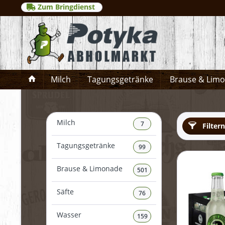
Zum Bringdienst
Milch
Tagungsgetränke
Brause & Lim
Milch
7
Filtern
Tagungsgetränke
99
Brause & Limonade
501
Säfte
76
Wasser
159