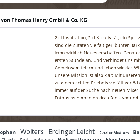
 von Thomas Henry GmbH & Co. KG
2 cl Inspiration, 2 cl Kreativität, ein Spr
sind die Zutaten vielfältiger, bunter B
kann wirklich Neues erschaffen. Genau d
ersten Stunde an. Und verbindet uns m
Gemeinsam feiern und leben wir das WIR
Unsere Mission ist also klar: Mit unser
zu einem echten Erlebnis vielfältiger &
immer auf der Suche nach neuen Mixer- &
Enthusiast*innen da draußen – vor und 
Wolters
Erdinger Leicht
tephan
Ba
Extaler Medium
Wolters Premium
Flensburger
s Classic
Bad Harzburger