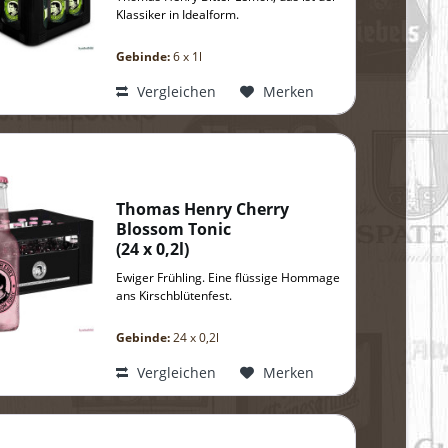
Klassiker in Idealform.
Gebinde:
6 x 1l
Vergleichen
Merken
Thomas Henry Cherry
Blossom Tonic
(
24 x 0,2l
)
Ewiger Frühling. Eine flüssige Hommage
ans Kirschblütenfest.
Gebinde:
24 x 0,2l
Vergleichen
Merken