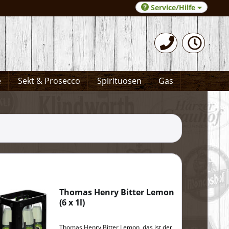
Service/Hilfe
0531-372066
e
Sekt & Prosecco
Spirituosen
Gas
Thomas Henry Bitter Lemon
(
6 x 1l
)
Thomas Henry Bitter Lemon, das ist der