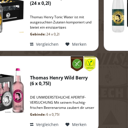
(
24 x 0,2l
)
Thomas Henry Tonic Water ist mit
ausgesuchten Zutaten komponiert und
bietet ein einzigartiges
Geschmackserlebnis: angenehm bitter
Gebinde:
24 x 0,2l
und intensiv zugleich.
Vergleichen
Merken
Thomas Henry Wild Berry
(
6 x 0,75l
)
DIE UNWIDERSTEHLICHE APERITIF-
VERSUCHUNG Mit seinem fruchtig-
frischen Beerenaroma zaubert dir unser
Wild Berry deinen besonderen Aperitif-
Gebinde:
6 x 0,75l
Moment – egal wann, egal wo.
Vergleichen
Merken